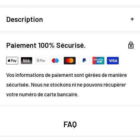
Description
Design numérique
: colorimétrie optimale / effet
trompe l'œil
Paiement 100% Sécurisé.
Papier Peint Intissé : pose facile & durable
Grammage :
200g
Vos informations de paiement sont gérées de manière
Vinyle & Toile anti-allergène
sécurisée. Nous ne stockons ni ne pouvons récupérer
Matière ignifugée, antistatique et anti-moisissure
votre numéro de carte bancaire.
Sublimez la chambre de votre fille
grâce à c
e papier peint licorne !
FAQ
Choisissez ce papier peint licorne qui a un style de