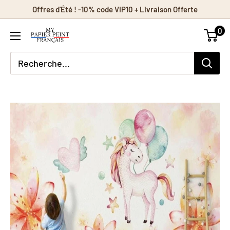
Passer
Offres d'Été ! -10% code VIP10 + Livraison Offerte
au
0
contenu