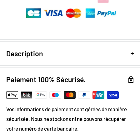
Description
Design numérique
: colorimétrie optimale / effet
trompe l'œil
Paiement 100% Sécurisé.
Papier Peint Intissé : pose facile & durable
Grammage :
200g
Vos informations de paiement sont gérées de manière
Vinyle & Toile anti-allergène
sécurisée. Nous ne stockons ni ne pouvons récupérer
Matière ignifugée, antistatique et anti-moisissure
votre numéro de carte bancaire.
Sublimez votre chambre ou celle