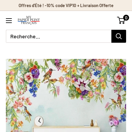
Passer
Offres d'Été ! -10% code VIP10 + Livraison Offerte
au
0
contenu