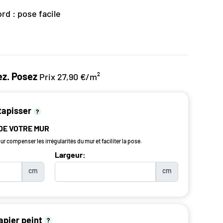
rd : pose facile
z. Posez
Prix 27,90 €/m²
tapisser
?
 DE VOTRE MUR
r compenser les irrégularités du mur et faciliter la pose.
Largeur:
cm
cm
apier peint
?