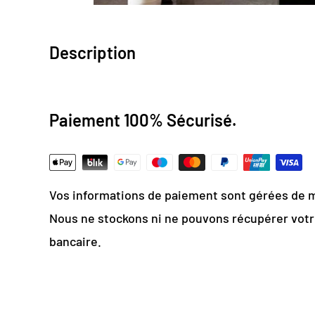
Description
Design numérique
: colorimétrie optimale / e
Paiement 100% Sécurisé.
Papier Peint Intissé : pose facile & durable
Grammage :
200g
Vinyle & Toile anti-allergène
Vos informations de paiement sont gérées de 
Matière ignifugée, antistatique et anti-mois
Nous ne stockons ni ne pouvons récupérer vot
bancaire.
Sublimez la chambre de votre 
papier peint noir et blanc origi