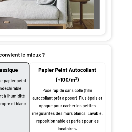
nt par
 convient le mieux ?
lassique
Papier Peint Autocollant
n
oduit
(+10€/m²)
ur papier peint
indéchirable,
 largeur
Pose rapide sans colle (film
nt à l'humidité.
autocollant prêt à poser). Plus épais et
0 cm à vos
propre et blanc
opaque pour cacher les petites
 et
s
irrégularités des murs blancs. Lavable,
repositionnable et parfait pour les
ssus de
locataires.