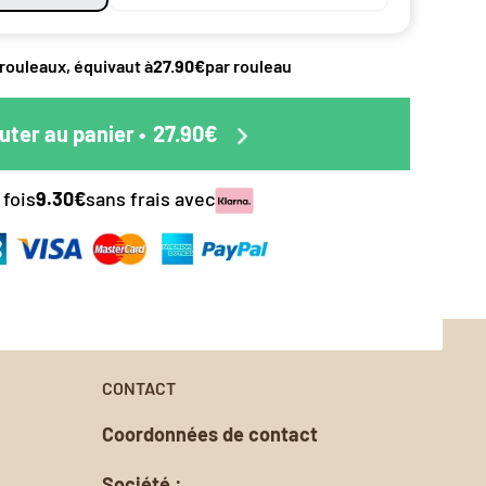
éciale
duit.
pes de
 rouleaux, équivaut à
27.90€
par rouleau
ttre en
 le papier
s.
uter au panier
•
27.90€
nalisée.
 fois
9.30€
sans frais avec
oursement
CONTACT
Coordonnées de contact
Société :