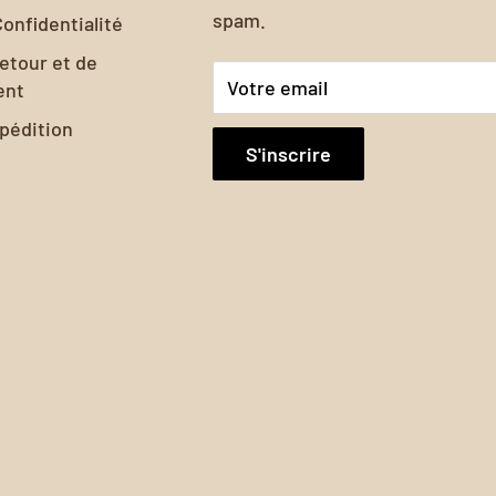
spam.
Confidentialité
retour et de
Votre email
ent
xpédition
S'inscrire