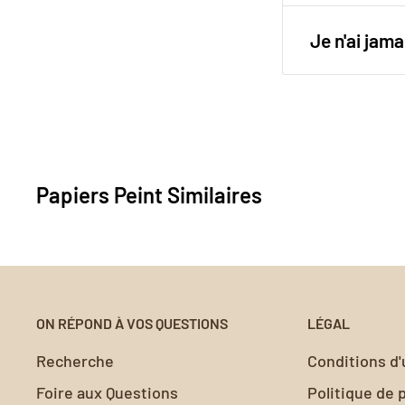
retrait est si
Pour une pos
Utilisez notr
Je n'ai ja
papier peint 
surfaces et o
Votre satisfa
valeur nos c
peint ne rép
à
contact@my
Nous vous ai
Papiers Peint Similaires
sans encomb
ON RÉPOND À VOS QUESTIONS
LÉGAL
Recherche
Conditions d'u
Foire aux Questions
Politique de