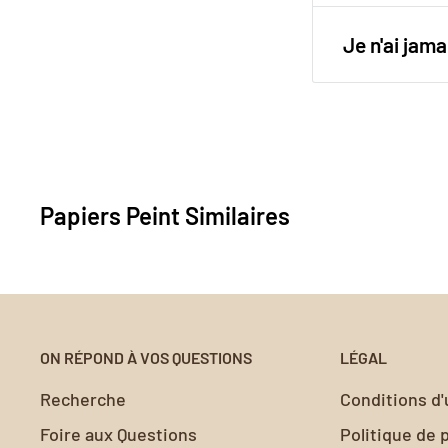
retrait est si
Pour une pos
Utilisez notr
Je n'ai ja
papier peint 
surfaces et o
Votre satisfa
valeur nos c
peint ne rép
à
contact@my
Nous vous ai
Papiers Peint Similaires
sans encomb
ON RÉPOND À VOS QUESTIONS
LÉGAL
Recherche
Conditions d'u
Foire aux Questions
Politique de