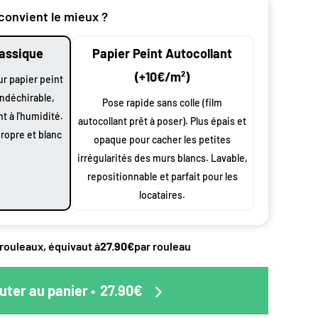
 convient le mieux ?
lassique
Papier Peint Autocollant
(+10€/m²)
ur papier peint
indéchirable,
Pose rapide sans colle (film
nt par
nt à l'humidité.
autocollant prêt à poser). Plus épais et
propre et blanc
opaque pour cacher les petites
irrégularités des murs blancs. Lavable,
repositionnable et parfait pour les
n
oduit
locataires.
 largeur
0 cm à vos
 rouleaux, équivaut à
27.90€
par rouleau
 et
s
uter au panier
•
27.90€
ssus de