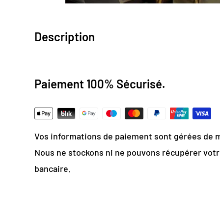
Description
Design numérique
: colorimétrie optimale / e
Paiement 100% Sécurisé.
Papier Peint Intissé : pose facile & durable
Grammage :
200g
Vinyle & Toile anti-allergène
Vos informations de paiement sont gérées de 
Matière ignifugée, antistatique et anti-mois
Nous ne stockons ni ne pouvons récupérer vot
Personnalisez la chambre d
bancaire.
grâce à ce papier peint pa
avec une jolie voiture ancie