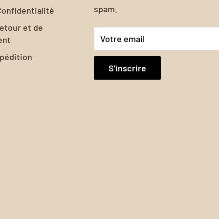
spam.
Confidentialité
retour et de
Votre email
ent
xpédition
S'inscrire