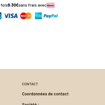
éciale
duit.
 fois
9.30€
sans frais avec
pes de
ttre en
 le papier
s.
nalisée.
oursement
CONTACT
Coordonnées de contact
Société :