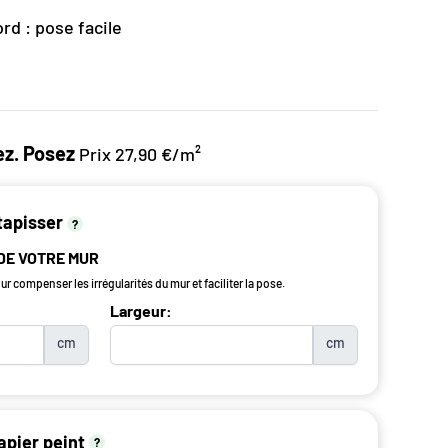
rd : pose facile
z. Posez
Prix 27,90 €/m²
tapisser
?
 DE VOTRE MUR
r compenser les irrégularités du mur et faciliter la pose.
Largeur:
cm
cm
apier peint
?