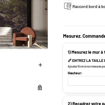
Raccord bord à bo
Mesurez. Commande
1) Mesurez le mur à 
📏 ENTREZ LA TAILLE
Ajoutez 10 cm à vos mesures pou
Hauteur:
 et de style avec le
fs floraux est parfait
2) Recadrez votre p