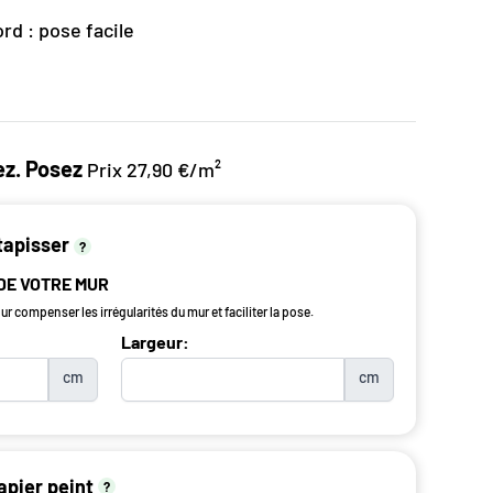
rd : pose facile
z. Posez
Prix 27,90 €/m²
tapisser
?
 DE VOTRE MUR
r compenser les irrégularités du mur et faciliter la pose.
Largeur:
cm
cm
apier peint
?