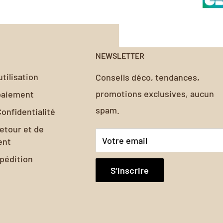
NEWSLETTER
tilisation
Conseils déco, tendances,
promotions exclusives, aucun
 paiement
spam.
Confidentialité
retour et de
Votre email
ent
xpédition
S'inscrire