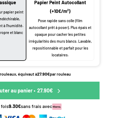
lassique
Papier Peint Autocollant
n
oduit
(+10€/m²)
ur papier peint
 largeur
indéchirable,
Pose rapide sans colle (film
0 cm à vos
nt à l'humidité.
autocollant prêt à poser). Plus épais et
 et
propre et blanc
opaque pour cacher les petites
s
irrégularités des murs blancs. Lavable,
ssus de
repositionnable et parfait pour les
locataires.
éciale
duit.
pes de
ttre en
 rouleaux, équivaut à
27.90€
par rouleau
 le papier
s.
uter au panier
•
27.90€
nalisée.
oursement
 fois
9.30€
sans frais avec