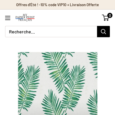
Passer
Offres d'Été ! -10% code VIP10 + Livraison Offerte
au
0
contenu