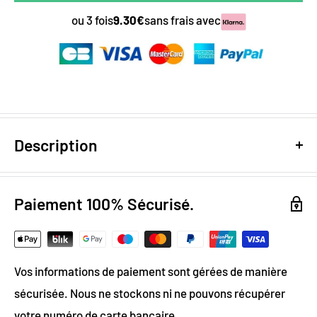
ou 3 fois
9.30€
sans frais avec
Description
Design digital
: colorimétrie optimale / effet trompe
l’oeil
Paiement 100% Sécurisé.
Papier Peint Intissé : pose facile & durable
200g
Grammage :
Vos informations de paiement sont gérées de manière
Vinyle & Canvas anti-allergène
sécurisée. Nous ne stockons ni ne pouvons récupérer
Matière ignifugée, anti-statique et anti-moisissure
votre numéro de carte bancaire.