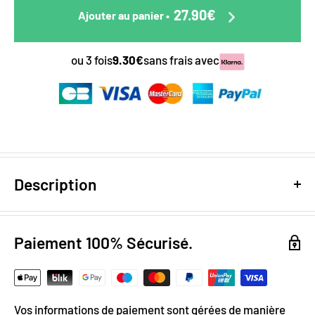
27.90€
Ajouter au panier
•
ou 3 fois
9.30€
sans frais avec
Description
Design numérique
: colorimétrie optimale / effet trompe
l'œil
Paiement 100% Sécurisé.
Papier Peint Intissé : pose facile & durable
Grammage :
200g
Vinyle & Toile anti-allergène
Vos informations de paiement sont gérées de manière