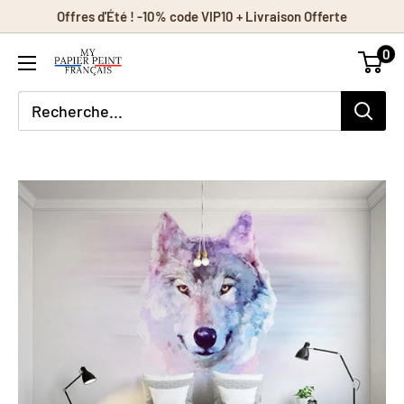
Passer
Offres d'Été ! -10% code VIP10 + Livraison Offerte
au
0
contenu