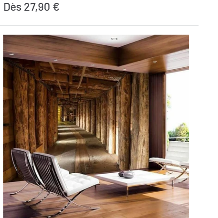
Prix
Dès 27,90 €
réduit