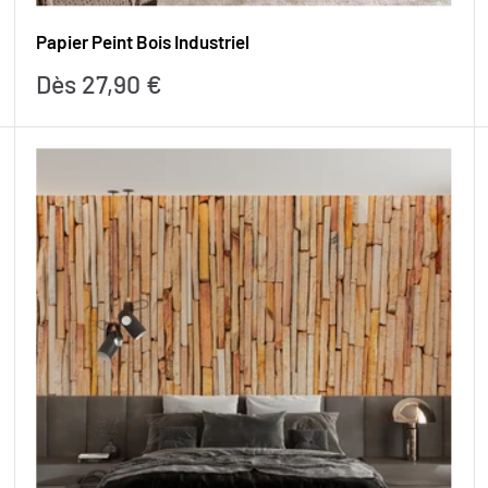
Papier Peint Bois Industriel
Prix
Dès 27,90 €
réduit