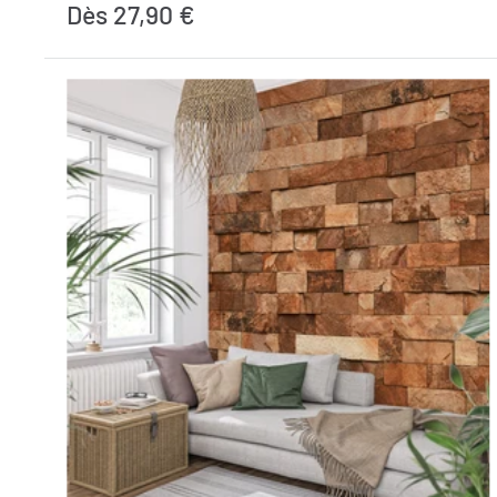
Prix
Dès 27,90 €
réduit