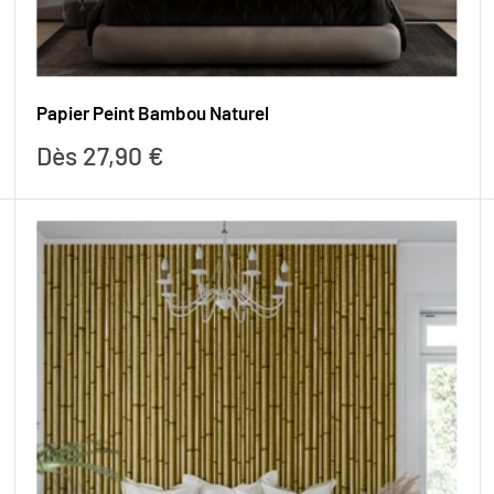
Papier Peint Bambou Naturel
Prix
Dès 27,90 €
réduit