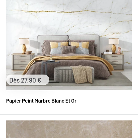
Prix
Dès 27,90 €
réduit
Papier Peint Marbre Blanc Et Or