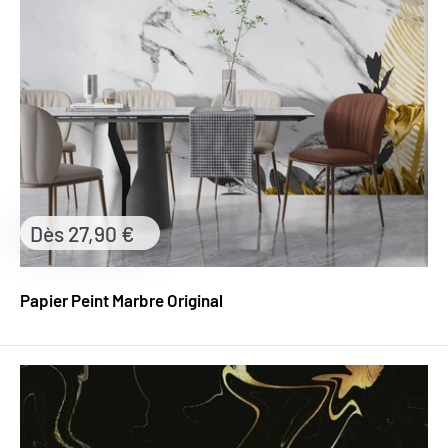
Prix
Dès 27,90 €
réduit
Papier Peint Marbre Original