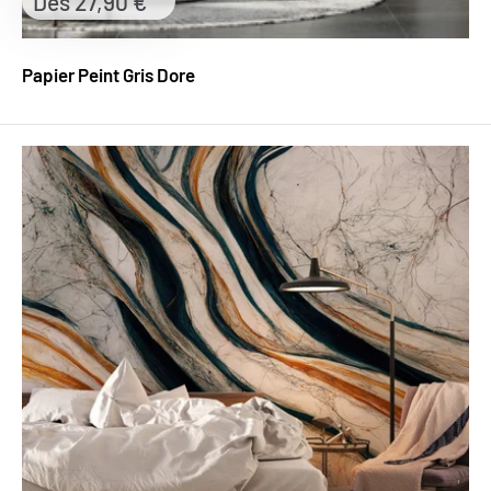
Prix
Dès 27,90 €
réduit
Papier Peint Gris Dore