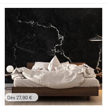
Prix
Dès 27,90 €
réduit