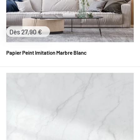
Prix
Dès 27,90 €
réduit
Papier Peint Imitation Marbre Blanc