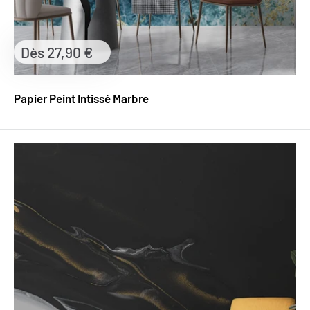
Prix
Dès 27,90 €
réduit
Papier Peint Intissé Marbre