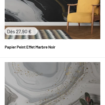
Prix
Dès 27,90 €
réduit
Papier Peint Effet Marbre Noir