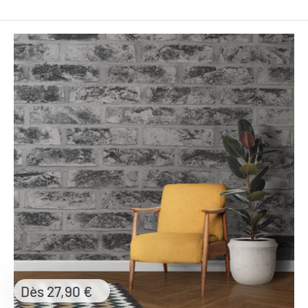
Prix
Dès 27,90 €
réduit