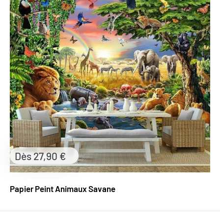
Prix
Dès 27,90 €
réduit
Papier Peint Animaux Savane