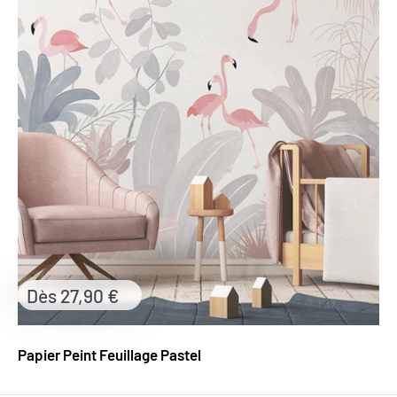
Prix
Dès 27,90 €
réduit
Papier Peint Feuillage Pastel