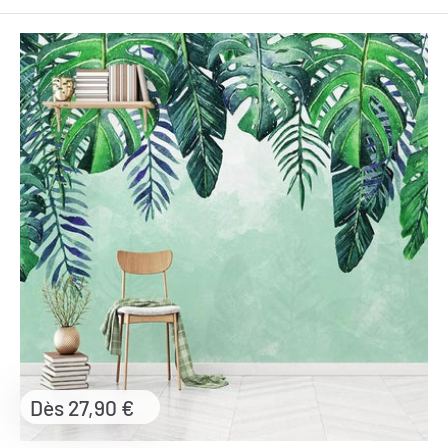
Prix
Dès 27,90 €
réduit