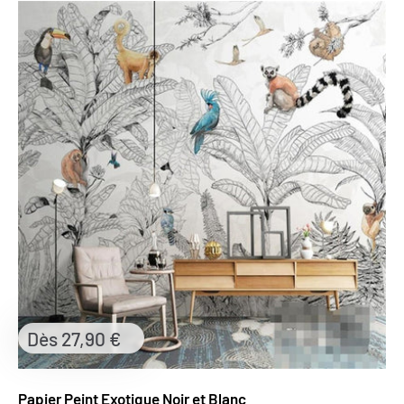
Prix
Dès 27,90 €
réduit
Papier Peint Exotique Noir et Blanc