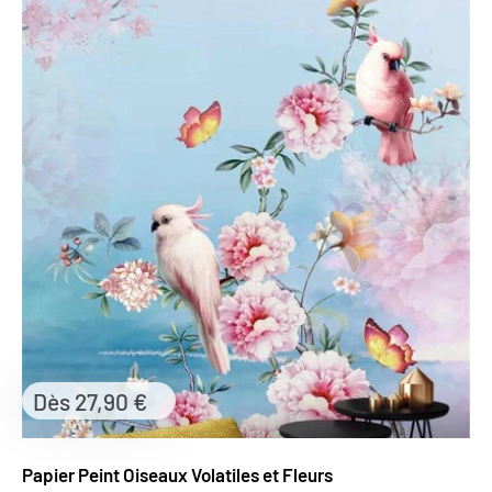
Prix
Dès 27,90 €
réduit
Papier Peint Oiseaux Volatiles et Fleurs