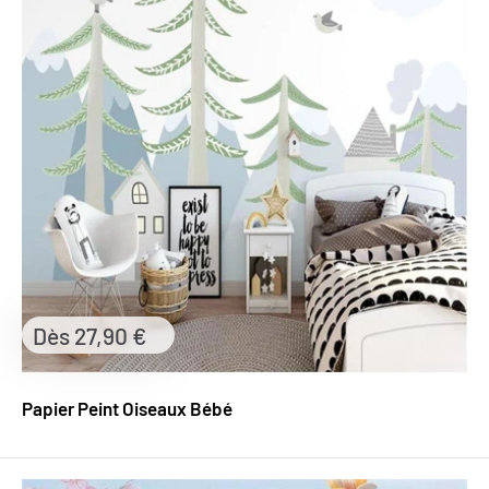
Prix
Dès 27,90 €
réduit
Papier Peint Oiseaux Bébé