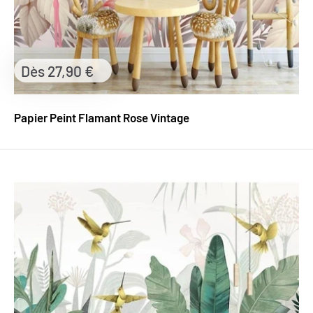
Prix
Dès 27,90 €
réduit
Papier Peint Flamant Rose Vintage