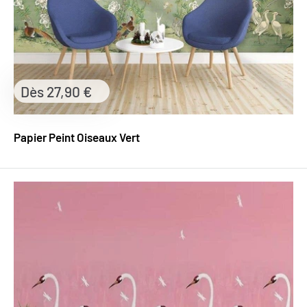
Prix
Dès 27,90 €
réduit
Papier Peint Oiseaux Vert