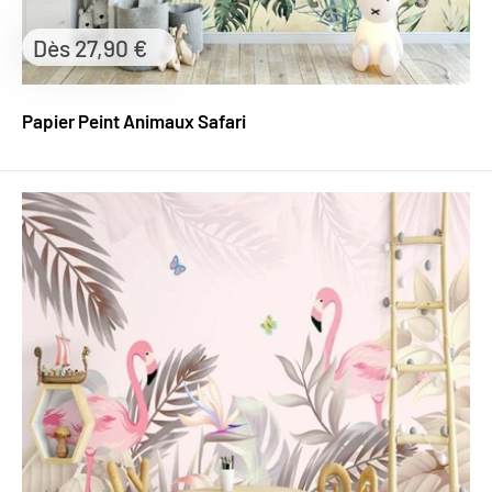
Prix
Dès 27,90 €
réduit
Papier Peint Animaux Safari