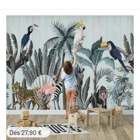
Prix
Dès 27,90 €
réduit