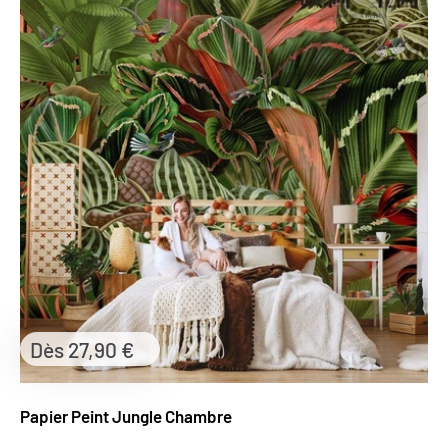
Prix
Dès 27,90 €
réduit
Papier Peint Jungle Chambre