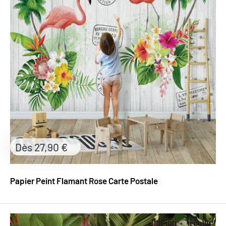
Prix
Dès 27,90 €
réduit
Papier Peint Flamant Rose Carte Postale