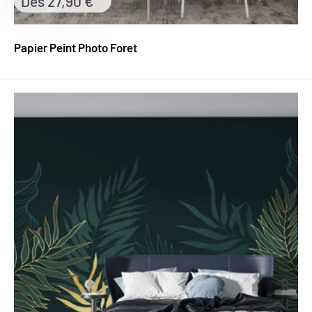
Prix
Dès 27,90 €
réduit
Papier Peint Photo Foret