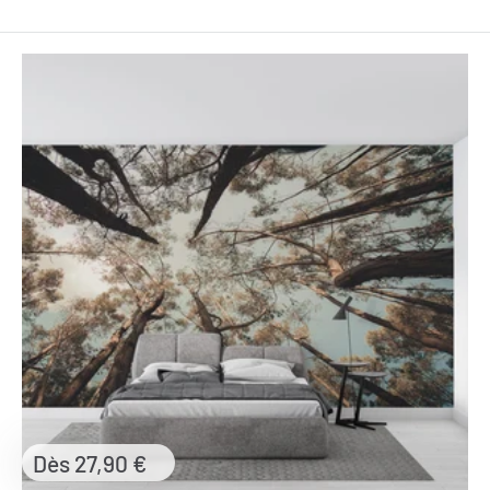
Prix
Dès 27,90 €
réduit