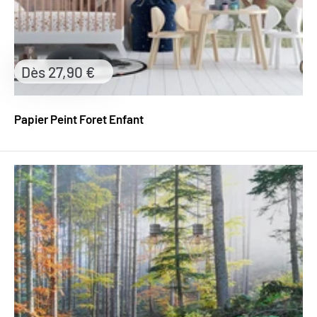
Prix
Dès 27,90 €
réduit
Papier Peint Foret Enfant