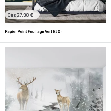
Prix
Dès 27,90 €
réduit
Papier Peint Feuillage Vert Et Or