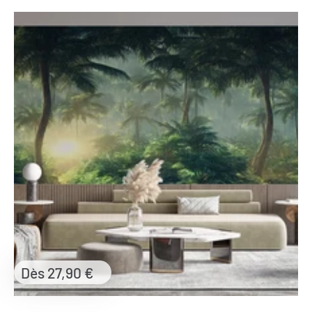
Prix
Dès 27,90 €
réduit