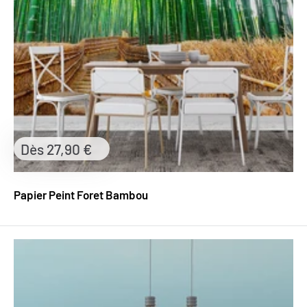
Prix
Dès 27,90 €
réduit
Papier Peint Foret Bambou