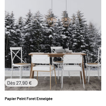
Prix
Dès 27,90 €
réduit
Papier Peint Foret Enneigée