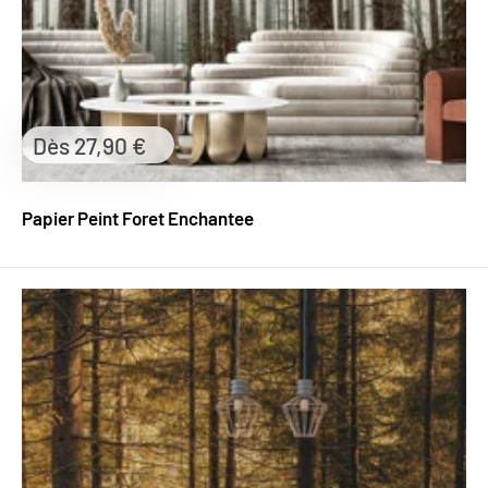
Prix
Dès 27,90 €
réduit
Papier Peint Foret Enchantee