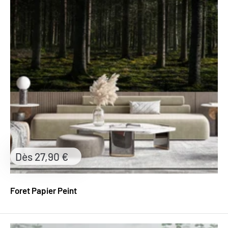
Prix
Dès 27,90 €
réduit
Foret Papier Peint