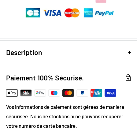
Description
Design digital
: colorimétrie optimale / effet trompe l’oeil
Papier Peint Intissé : pose facile & durable
Paiement 100% Sécurisé.
Grammage :
200g
Vinyle & Canvas anti-allergène
Matière ignifugée, anti-statique et anti-moisissure
Vos informations de paiement sont gérées de manière
sécurisée. Nous ne stockons ni ne pouvons récupérer
Achetez ce papier peint inspiration
votre numéro de carte bancaire.
japonaise pour décorer la chambre