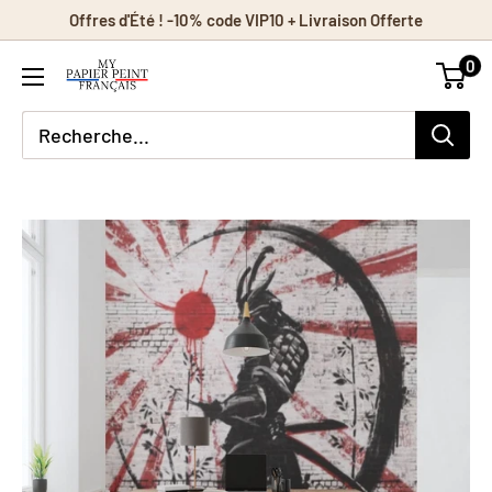
Passer
Offres d'Été ! -10% code VIP10 + Livraison Offerte
au
0
contenu