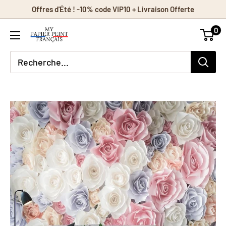
Passer
Offres d'Été ! -10% code VIP10 + Livraison Offerte
au
0
contenu