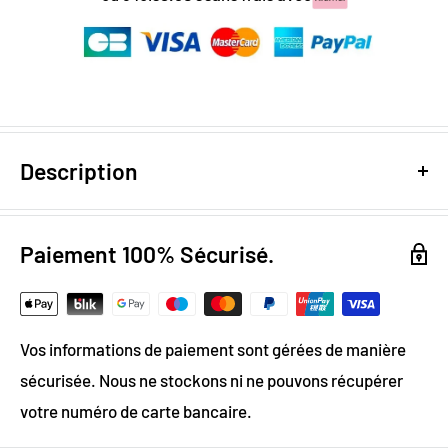
Description
Design digital
: colorimétrie optimale / effet trompe
l’oeil
Paiement 100% Sécurisé.
Papier Peint Intissé : pose facile & durable
Grammage :
200g
Vos informations de paiement sont gérées de manière
Vinyle & Canvas anti-allergène
sécurisée. Nous ne stockons ni ne pouvons récupérer
Matière ignifugée, anti-statique et anti-moisissure
votre numéro de carte bancaire.