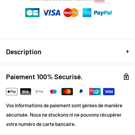
Description
Design digital
: colorimétrie optimale / effet trompe
l’oeil
Paiement 100% Sécurisé.
Papier Peint Intissé : pose facile & durable
Grammage :
200g
Vos informations de paiement sont gérées de manière
Vinyle & Canvas anti-allergène
sécurisée. Nous ne stockons ni ne pouvons récupérer
Matière ignifugée, anti-statique et anti-moisissure
votre numéro de carte bancaire.