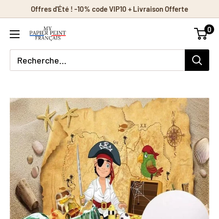
Passer
Offres d'Été ! -10% code VIP10 + Livraison Offerte
au
0
contenu