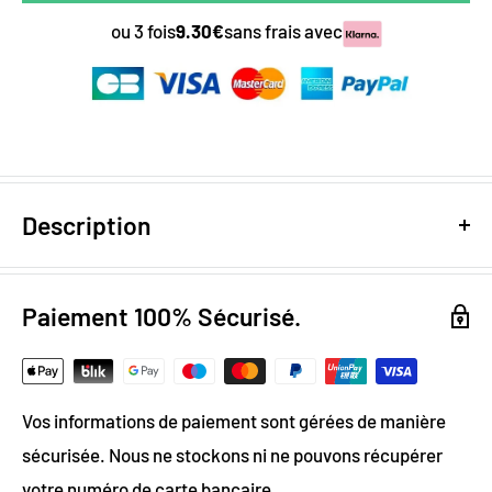
ou 3 fois
9.30€
sans frais avec
Description
Design digital
: colorimétrie optimale / effet trompe
l’oeil
Paiement 100% Sécurisé.
Papier Peint Intissé : pose facile & durable
Grammage :
200g
Vos informations de paiement sont gérées de manière
Vinyle & Canvas anti-allergène
sécurisée. Nous ne stockons ni ne pouvons récupérer
Matière ignifugée, anti-statique et anti-moisissure
votre numéro de carte bancaire.