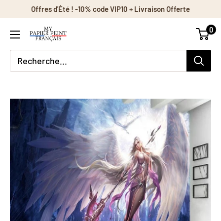
Passer
Offres d'Été ! -10% code VIP10 + Livraison Offerte
au
0
contenu