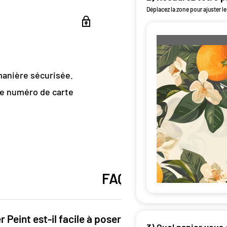
e
, une fusion parfaite
Déplacez la zone pour ajuster le
otifs captivants
 vibrante et
a
cuisine
, ce papier
 votre décor.
manière sécurisée.
re numéro de carte
FAQ
ge Arbre
 Peint est-il facile à poser ?
3) Quel papier vous