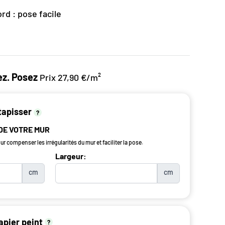
rd : pose facile
z. Posez
Prix 27,90 €/m²
tapisser
?
 DE VOTRE MUR
r compenser les irrégularités du mur et faciliter la pose.
Largeur:
cm
cm
apier peint
?