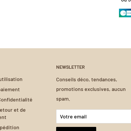
-papier-peint-francais.com
pour une assistance person
. Avec son design
derons à travers notre processus de retour et de remb
sphère générale
d'une
re.
i ne passera pas
a
cuisine
, en
re
de ceux qui y
NEWSLETTER
 riches peuvent
tilisation
Conseils déco, tendances,
e.
promotions exclusives, aucun
 paiement
spam.
Confidentialité
retour et de
Votre email
ent
xpédition