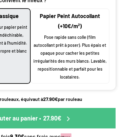
nt par
lassique
Papier Peint Autocollant
(+10€/m²)
ur papier peint
indéchirable,
Pose rapide sans colle (film
n
oduit
nt à l'humidité.
autocollant prêt à poser). Plus épais et
propre et blanc
opaque pour cacher les petites
 largeur
irrégularités des murs blancs. Lavable,
0 cm à vos
repositionnable et parfait pour les
 et
locataires.
s
ssus de
 rouleaux, équivaut à
27.90€
par rouleau
éciale
duit.
pes de
uter au panier
•
27.90€
ttre en
 le papier
s.
 fois
9.30€
sans frais avec