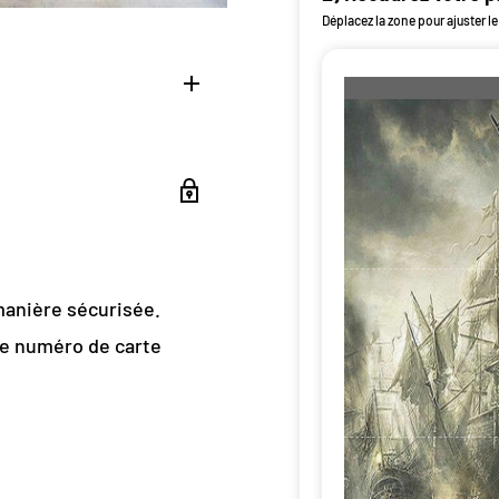
Déplacez la zone pour ajuster le
trompe l’oeil
manière sécurisée.
issure
re numéro de carte