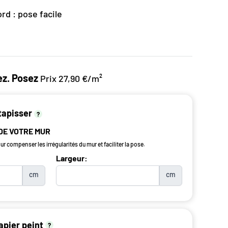
rd : pose facile
z. Posez
Prix 27,90 €/m²
tapisser
?
 DE VOTRE MUR
r compenser les irrégularités du mur et faciliter la pose.
Largeur:
cm
cm
apier peint
?