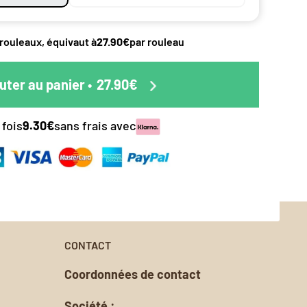
éciale
duit.
pes de
 rouleaux, équivaut à
27.90€
par rouleau
ttre en
 le papier
s.
uter au panier
•
27.90€
nalisée.
 fois
9.30€
sans frais avec
oursement
CONTACT
Coordonnées de contact
Société :