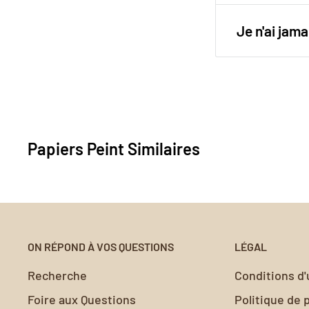
retrait est si
Pour une pos
Utilisez notr
Je n'ai ja
papier peint 
surfaces et o
Votre satisfa
valeur nos c
peint ne rép
à
contact@my
Nous vous ai
Papiers Peint Similaires
sans encomb
ON RÉPOND À VOS QUESTIONS
LÉGAL
Recherche
Conditions d'u
Foire aux Questions
Politique de