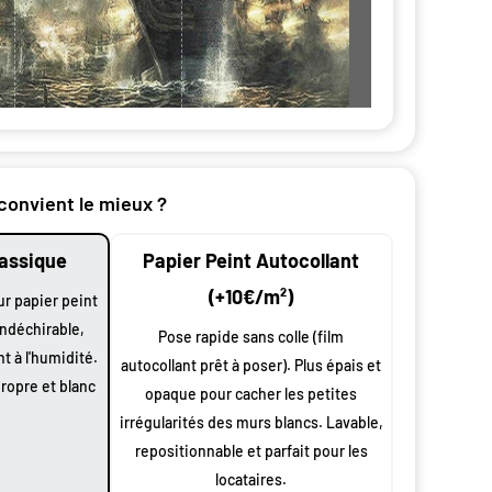
nt par
 convient le mieux ?
lassique
Papier Peint Autocollant
n
oduit
(+10€/m²)
ur papier peint
indéchirable,
 largeur
Pose rapide sans colle (film
nt à l'humidité.
autocollant prêt à poser). Plus épais et
0 cm à vos
propre et blanc
opaque pour cacher les petites
 et
s
irrégularités des murs blancs. Lavable,
repositionnable et parfait pour les
ssus de
locataires.