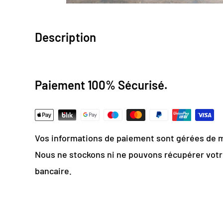
Description
Design digital
: colorimétrie optimale / effet 
Paiement 100% Sécurisé.
Papier Peint Intissé : pose facile & durable
Grammage :
200g
Vinyle & Canvas anti-allergène
Vos informations de paiement sont gérées de 
Matière ignifugée, anti-statique et anti-mois
Nous ne stockons ni ne pouvons récupérer vot
bancaire.