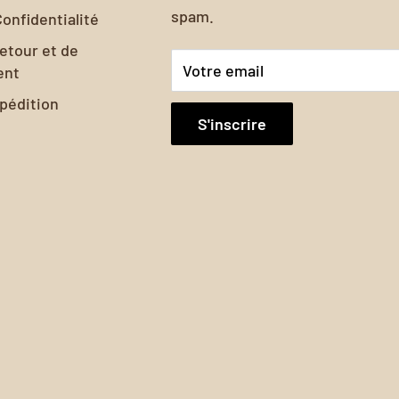
spam.
Confidentialité
retour et de
Votre email
ent
xpédition
S'inscrire